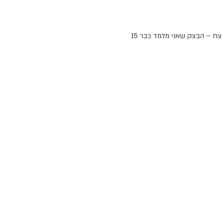
הסדנה האייקונית שלי חוזרת בגרסה קיצית וחגיגית. יום שכולו בצקים, ריחות משכרים וכל הסודות לבצק שמרים מנצח – הבצק שאני מלמד כבר 15 