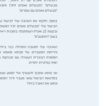
("מבשלים ואופים עם רון יוחננוב", "מבש
מבשלים" ו"מבשלים ואופים לחג") וחוב
"מבשלים ואופים עם שמרים".
בנוסף, חלקתי את האהבה שלי לבישול ע
הבישול שלי "מבשלים ואופים לכל המשפ
ובקשת 12, ואפילו השתתפתי בתוכנית 
בשם "היוחננוב'ס".
האהבה שלי למטבח התחילה כבר בילדותי
והריחות המשכרים של סבתא ומאמא רע
המסורת הבוכרית העשירה עם טכניקות בישו
חוויה קולינרית ייחודית.
אני מזמין אתכם להצטרף אלי למסע טעים
בסדנאות הבישול שאני מעביר ודרך המתכונ
ונחגוג את האוכל ביחד!