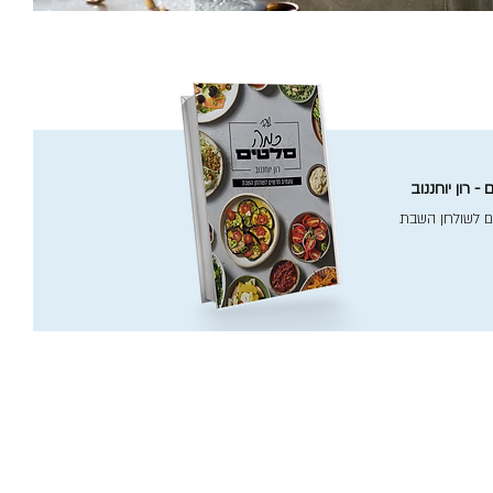
- רון יוחננוב
ם לשולחן השבת