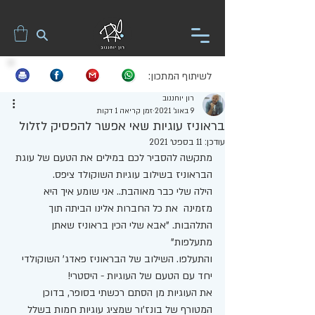
לשיתוף המתכון:
רון יוחננוב
9 באוג׳ 2021
זמן קריאה 1 דקות
בראוניז עוגיות שאי אפשר להפסיק לזלול
עודכן:
11 בספט׳ 2021
מתקשה להסביר לכם במילים את הטעם של עוגת 
הבראוניז בשילוב עוגיות השוקולד ציפס. 
הילה שלי כבר מאוהבת.. אני שומע איך היא 
מזמינה  את כל החברות אלינו הביתה תוך 
התלהבות. "אבא שלי הכין בראוניז שאתן 
מתעלפות" 
והתעלפו. השילוב של הבראוניז פאדג' השוקולדי 
יחד עם הטעם של העוגיות - היסטרי! 
את העוגיות מן הסתם רכשתי בסופר, בדוכן 
המטורף של בונז'ור שמציג עוגיות חמות בשלל 