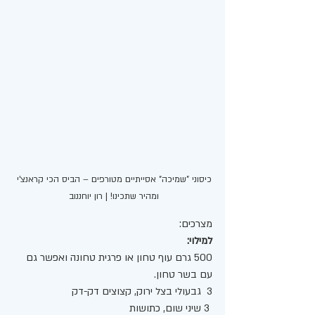
כיסוני "שמיכה" אסייתיים מטורפים – הביס הכי קראנצ'י 
ומהיר שתכינו! | רון יוחננוב 
מצרכים: 
למילוי:
500 גרם עוף טחון או פרגית טחונה ואפשר גם 
עם בשר טחון. 
3  גבעולי בצל ירוק, קצוצים דק-דק
 3 שיני שום, כתושות