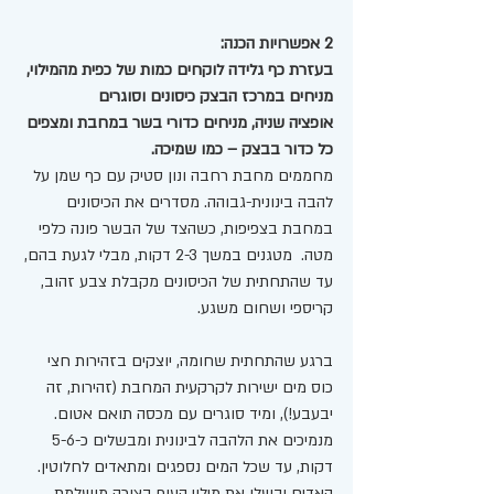
2 אפשרויות הכנה:
בעזרת כף גלידה לוקחים כמות של כפית מהמילוי, 
מניחים במרכז הבצק כיסונים וסוגרים
אופציה שניה, מניחים כדורי בשר במחבת ומצפים 
כל כדור בבצק – כמו שמיכה.
מחממים מחבת רחבה ונון סטיק עם כף שמן על 
להבה בינונית-גבוהה. מסדרים את הכיסונים 
במחבת בצפיפות, כשהצד של הבשר פונה כלפי 
מטה.  מטגנים במשך 2-3 דקות, מבלי לגעת בהם, 
עד שהתחתית של הכיסונים מקבלת צבע זהוב, 
קריספי ושחום משגע.
ברגע שהתחתית שחומה, יוצקים בזהירות חצי 
כוס מים ישירות לקרקעית המחבת (זהירות, זה 
יבעבע!), ומיד סוגרים עם מכסה תואם אטום. 
מנמיכים את הלהבה לבינונית ומבשלים כ-5-6 
דקות, עד שכל המים נספגים ומתאדים לחלוטין. 
האדים יבשלו את מילוי העוף בצורה מושלמת 