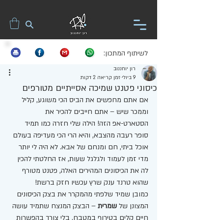
לשיתוף המתכון:
רון יוחננוב
9 ביולי
זמן קריאה 2 דקות
כיסוני פטנט שמיכה אסייתיים מטורפים
אם אתם מחפשים את הביס הכי משוגע, קליל 
וממכר שיש – אתם חייבים להכיר את 
הסטארט-אפ הזה! הילה שלי חזרה כמו תמיד 
סופר רעבה מהצבא, והיא הרי הכי מעדיפה בעולם 
אוכל ביתי, חם ומנחם של אבא. לא היה לי יותר 
מדי זמן לעמוד ולגלגל שעות, אז החלטתי להכין 
לה את הכיסונים המהירים האלה, פטנט מטורף 
שהוא טרנד ענק שרץ עכשיו חזק ברשת!
כמובן שמיד שלפתי מהמקרר את בצק הכיסונים 
המצונן של 
שמרית
 – הבצק המנצח שתמיד עושה 
חיים קלים בטירוף במטבח, בלי צורך בהפשרות 