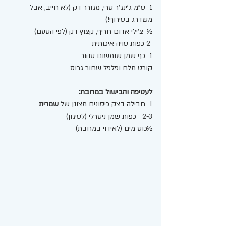
1  ס"מ ג'ינג'ר טרי, מגורר דק (לא חייב, אבל 
משדרג בטירוף!)
½  צ'ילי אדום חריף, קצוץ דק (לפי הטעם)
 2 כפות סויה איכותית
1  כף שמן שומשום טהור
קורט מלח ופלפל שחור גרוס
לעטיפה והבישול במחבת:
1  חבילה בצק כיסונים מצונן של 
שמרית
2-3   כפות שמן ניטרלי (לטיגון)
½כוס מים (לאידוי במחבת)