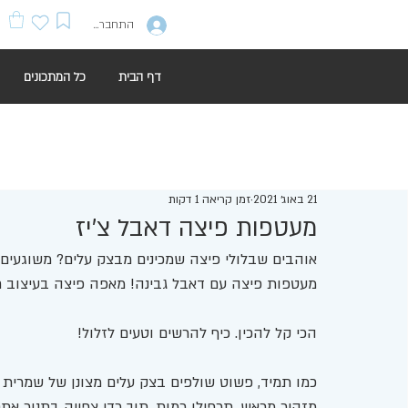
התחברות
דף הבית
כל המתכונים
21 באוג׳ 2021
זמן קריאה 1 דקות
מעטפות פיצה דאבל צ'יז
אוהבים שבלולי פיצה שמכינים מבצק עלים? משוגעים 
מעטפות פיצה עם דאבל גבינה! מאפה פיצה בעיצוב ח
הכי קל להכין. כיף להרשים וטעים לזלול! 
כמו תמיד, פשוט שולפים בצק עלים מצונן של שמרית 
מזהיר מראש. תכפילו כמות. תוך כדי צפייה בתנור אתם 