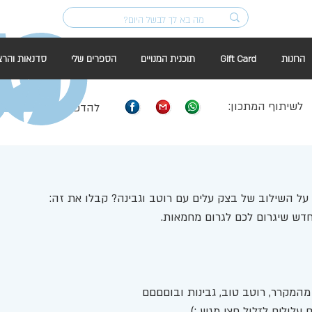
החנות
Gift Card
תוכנית המנויים
הספרים שלי
סדנאות והרצ
לשיתוף המתכון:
להדפסה:
על השילוב של בצק עלים עם רוטב וגבינה? קבלו את זה: 
דש שיגרום לכם לגרום מחמאות. 
מהמקרר, רוטב טוב, גבינות ובוםםםם
עלולים לזלול חצי מגש :) 