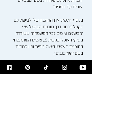
וחוברת מתכונים מיוחדת בשם "מבשלים
ואופים עם שמרים".
בנוסף, חלקתי את האהבה שלי לבישול עם
הקהל הרחב דרך תוכנית הבישול שלי
"מבשלים ואופים לכל המשפחה" ששודרה
בערוץ האוכל ובקשת 12, ואפילו השתתפתי
בתוכנית ריאליטי בישול כיפית ומשפחתית
בשם "היוחננוב'ס".
האהבה שלי למטבח התחילה כבר בילדותי,
בין הסירים המבעבעים והריחות המשכרים של
סבתא ומאמא רעיה. כיום, אני משלב את
המסורת הבוכרית העשירה עם טכניקות
בישול ואפייה מודרניות, ויוצר חוויה קולינרית
ייחודית.
אני מזמין אתכם להצטרף אלי למסע טעים
ומלא השראה בבלוג שלי, בסדנאות הבישול
שאני מעביר ודרך המתכונים שלי. בואו נבשל,