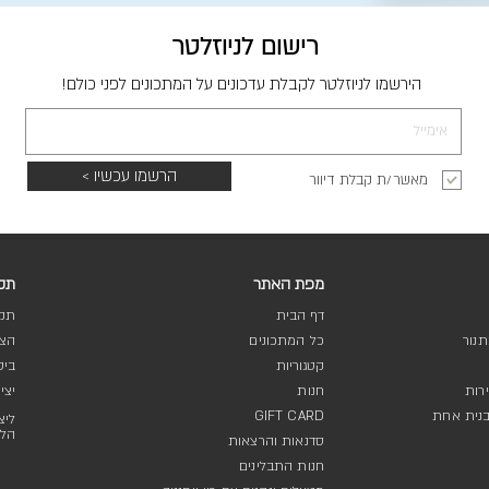
רישום לניוזלטר
הירשמו לניוזלטר לקבלת עדכונים על המתכונים לפני כולם!
הרשמו עכשיו >
מאשר/ת קבלת דיוור
מפת האתר
תקנ
דף הבית
תקנ
נור
כל המתכונים
הצה
קטגוריות
ביט
רות
חנות
יצי
בנית אחת
GIFT CARD
ליצ
הלק
סדנאות והרצאות
חנות התבלינים