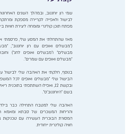
שמי רון יוחננוב, ובמהלך השנים האחרו
לבישול ולאפייה לקריירה מספקת ומרתקת. 
מפתח תוכן קולינרי ומומחה ליצירת חוויות ב
מאז שהתחלתי את המסע שלי, פרסמתי אר
("מבשלים ואופים עם רון יוחננוב", "מבש
מבשלים" ו"מבשלים ואופים לחג") וחוב
"מבשלים ואופים עם שמרים".
בנוסף, חלקתי את האהבה שלי לבישול ע
הבישול שלי "מבשלים ואופים לכל המשפ
ובקשת 12, ואפילו השתתפתי בתוכנית 
בשם "היוחננוב'ס".
האהבה שלי למטבח התחילה כבר בילדותי
והריחות המשכרים של סבתא ומאמא רע
המסורת הבוכרית העשירה עם טכניקות בישו
חוויה קולינרית ייחודית.