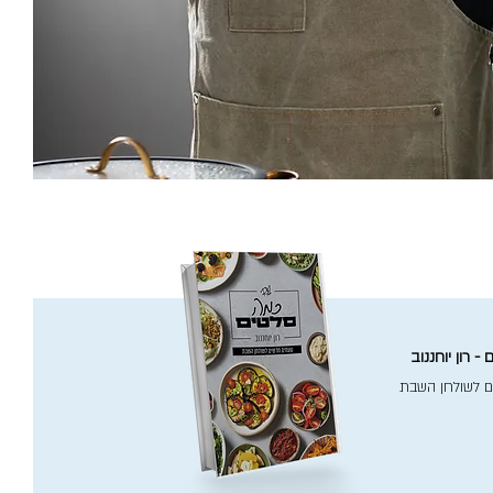
- רון יוחננוב
ם לשולחן השבת