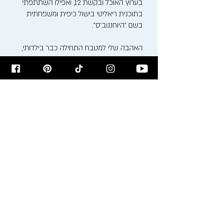
בערוץ האוכל ובקשת 12, ואפילו השתתפתי
בתוכנית ריאליטי בישול כיפית ומשפחתית
בשם "היוחננוב'ס".
האהבה שלי למטבח התחילה כבר בילדותי,
בין הסירים המבעבעים והריחות המשכרים של
סבתא ומאמא רעיה. כיום, אני משלב את
המסורת הבוכרית העשירה עם טכניקות
בישול ואפייה מודרניות, ויוצר חוויה קולינרית
ייחודית.
אני מזמין אתכם להצטרף אלי למסע טעים
ומלא השראה בבלוג שלי, בסדנאות הבישול
שאני מעביר ודרך המתכונים שלי. בואו נבשל,
נאפה ונחגוג את האוכל ביחד!