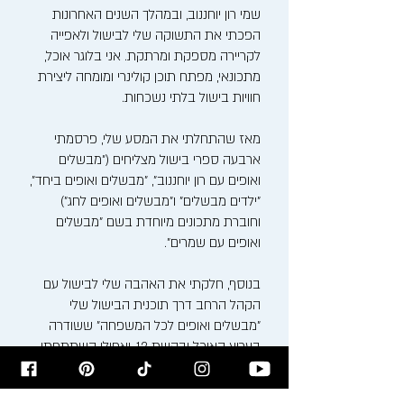
שמי רון יוחננוב, ובמהלך השנים האחרונות
הפכתי את התשוקה שלי לבישול ולאפייה
לקריירה מספקת ומרתקת. אני בלוגר אוכל,
מתכונאי, מפתח תוכן קולינרי ומומחה ליצירת
חוויות בישול בלתי נשכחות.
מאז שהתחלתי את המסע שלי, פרסמתי
ארבעה ספרי בישול מצליחים ("מבשלים
ואופים עם רון יוחננוב", "מבשלים ואופים ביחד",
"ילדים מבשלים" ו"מבשלים ואופים לחג")
וחוברת מתכונים מיוחדת בשם "מבשלים
ואופים עם שמרים".
בנוסף, חלקתי את האהבה שלי לבישול עם
הקהל הרחב דרך תוכנית הבישול שלי
"מבשלים ואופים לכל המשפחה" ששודרה
בערוץ האוכל ובקשת 12, ואפילו השתתפתי
בתוכנית ריאליטי בישול כיפית ומשפחתית
בשם "היוחננוב'ס".