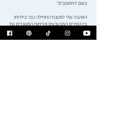
בשם "היוחננוב'ס".
האהבה שלי למטבח התחילה כבר בילדותי,
בין הסירים המבעבעים והריחות המשכרים של
סבתא ומאמא רעיה. כיום, אני משלב את
המסורת הבוכרית העשירה עם טכניקות
בישול ואפייה מודרניות, ויוצר חוויה קולינרית
ייחודית.
אני מזמין אתכם להצטרף אלי למסע טעים
ומלא השראה בבלוג שלי, בסדנאות הבישול
שאני מעביר ודרך המתכונים שלי. בואו נבשל,
נאפה ונחגוג את האוכל ביחד!
רישום לניוזלטר