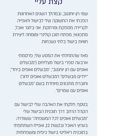
קצת עליי
שמי רון יוחננוב, ובמהלך השנים האחרונות
הפכתי את התשוקה שלי לבישול ולאפייה
לקריירה מספקת ומרתקת. אני בלוגר אוכל,
מתכונאי, מפתח תוכן קולינרי ומומחה ליצירת
חוויות בישול בלתי נשכחות.
מאז שהתחלתי את המסע שלי, פרסמתי
ארבעה ספרי בישול מצליחים ("מבשלים
ואופים עם רון יוחננוב", "מבשלים ואופים ביחד",
"ילדים מבשלים" ו"מבשלים ואופים לחג")
וחוברת מתכונים מיוחדת בשם "מבשלים
ואופים עם שמרים".
בנוסף, חלקתי את האהבה שלי לבישול עם
הקהל הרחב דרך תוכנית הבישול שלי
"מבשלים ואופים לכל המשפחה" ששודרה
בערוץ האוכל ובקשת 12, ואפילו השתתפתי
בתוכנית ריאליטי בישול כיפית ומשפחתית