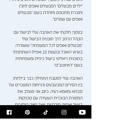
"ילדים מבשלים" ו"מבשלים ואופים לחג")
וחוברת מתכונים מיוחדת בשם "מבשלים
ואופים עם שמרים".
בנוסף, חלקתי את האהבה שלי לבישול עם
הקהל הרחב דרך תוכנית הבישול שלי
"מבשלים ואופים לכל המשפחה" ששודרה
בערוץ האוכל ובקשת 12, ואפילו השתתפתי
בתוכנית ריאליטי בישול כיפית ומשפחתית
בשם "היוחננוב'ס".
האהבה שלי למטבח התחילה כבר בילדותי,
בין הסירים המבעבעים והריחות המשכרים של
סבתא ומאמא רעיה. כיום, אני משלב את
המסורת הבוכרית העשירה עם טכניקות
בישול ואפייה מודרניות, ויוצר חוויה קולינרית
ייחודית.
אני מזמין אתכם להצטרף אלי למסע טעים