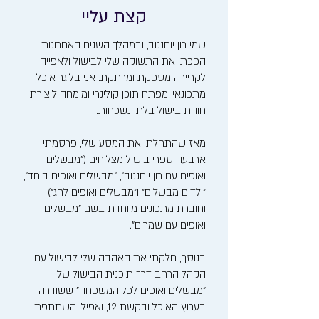
קצת עליי
שמי רון יוחננוב, ובמהלך השנים האחרונות
הפכתי את התשוקה שלי לבישול ולאפייה
לקריירה מספקת ומרתקת. אני בלוגר אוכל,
מתכונאי, מפתח תוכן קולינרי ומומחה ליצירת
חוויות בישול בלתי נשכחות.
מאז שהתחלתי את המסע שלי, פרסמתי
ארבעה ספרי בישול מצליחים ("מבשלים
ואופים עם רון יוחננוב", "מבשלים ואופים ביחד",
"ילדים מבשלים" ו"מבשלים ואופים לחג")
וחוברת מתכונים מיוחדת בשם "מבשלים
ואופים עם שמרים".
בנוסף, חלקתי את האהבה שלי לבישול עם
הקהל הרחב דרך תוכנית הבישול שלי
"מבשלים ואופים לכל המשפחה" ששודרה
בערוץ האוכל ובקשת 12, ואפילו השתתפתי