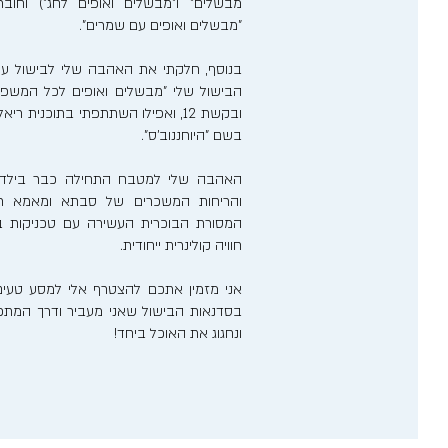
מבשלים" ו"מבשלים ואופים לחג") וחוב
"מבשלים ואופים עם שמרים".
בנוסף, חלקתי את האהבה שלי לבישול ע
הבישול שלי "מבשלים ואופים לכל המשפ
ובקשת 12, ואפילו השתתפתי בתוכנית 
בשם "היוחננוב'ס".
האהבה שלי למטבח התחילה כבר בילדותי
והריחות המשכרים של סבתא ומאמא רע
המסורת הבוכרית העשירה עם טכניקות בישו
חוויה קולינרית ייחודית.
אני מזמין אתכם להצטרף אלי למסע טעים
בסדנאות הבישול שאני מעביר ודרך המתכונ
ונחגוג את האוכל ביחד!