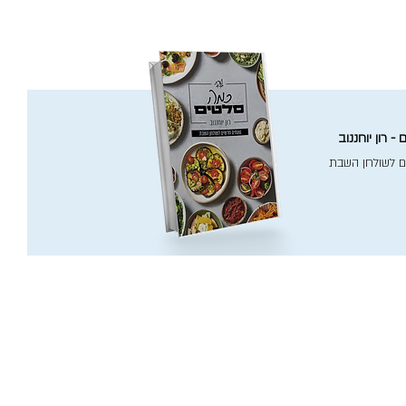
- רון יוחננוב
ם לשולחן השבת