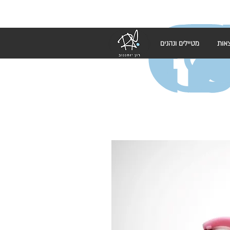
אות
מטיילים ונהנים