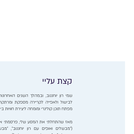
קצת עליי
שמי רון יוחננוב, ובמהלך השנים האחרו
לבישול ולאפייה לקריירה מספקת ומרתקת. 
מפתח תוכן קולינרי ומומחה ליצירת חוויות ב
מאז שהתחלתי את המסע שלי, פרסמתי אר
("מבשלים ואופים עם רון יוחננוב", "מבש