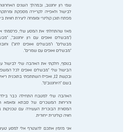
שמי רון יוחננוב, ובמהלך השנים האחרו
לבישול ולאפייה לקריירה מספקת ומרתקת. 
מפתח תוכן קולינרי ומומחה ליצירת חוויות ב
מאז שהתחלתי את המסע שלי, פרסמתי אר
("מבשלים ואופים עם רון יוחננוב", "מבש
מבשלים" ו"מבשלים ואופים לחג") וחוב
"מבשלים ואופים עם שמרים".
בנוסף, חלקתי את האהבה שלי לבישול ע
הבישול שלי "מבשלים ואופים לכל המשפ
ובקשת 12, ואפילו השתתפתי בתוכנית 
בשם "היוחננוב'ס".
האהבה שלי למטבח התחילה כבר בילדותי
והריחות המשכרים של סבתא ומאמא רע
המסורת הבוכרית העשירה עם טכניקות בישו
חוויה קולינרית ייחודית.
אני מזמין אתכם להצטרף אלי למסע טעים