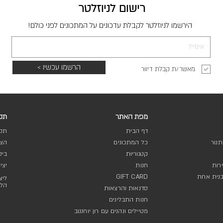
רישום לניוזלטר
הירשמו לניוזלטר לקבלת עדכונים על המתכונים לפני כולם!
הרשמו עכשיו >
מאשר/ת קבלת דיוור
מפת האתר
תקנ
דף הבית
תקנ
נור
כל המתכונים
הצה
קטגוריות
ביט
רות
חנות
יצי
בנית אחת
GIFT CARD
ליצ
הלק
סדנאות והרצאות
חנות התבלינים
מטיילים ונהנים עם רון יוחננוב