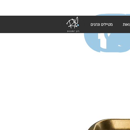
אות
מטיילים ונהנים