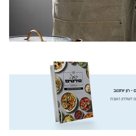
- רון יוחננוב
ם לשולחן השבת