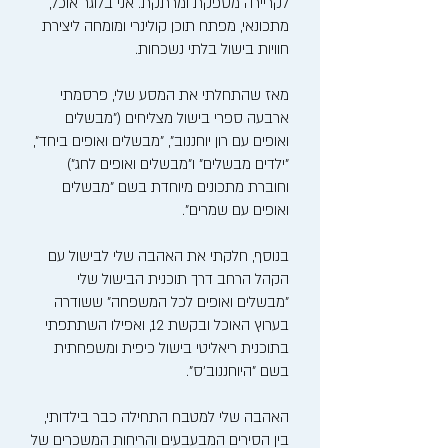
לקריירה מספקת ומרתקת. אני בלוגר אוכל,
מתכונאי, מפתח תוכן קולינרי ומומחה ליצירת
חוויות בישול בלתי נשכחות.
מאז שהתחלתי את המסע שלי, פרסמתי
ארבעה ספרי בישול מצליחים ("מבשלים
ואופים עם רון יוחננוב", "מבשלים ואופים ביחד",
"ילדים מבשלים" ו"מבשלים ואופים לחג")
וחוברת מתכונים מיוחדת בשם "מבשלים
ואופים עם שמרים".
בנוסף, חלקתי את האהבה שלי לבישול עם
הקהל הרחב דרך תוכנית הבישול שלי
"מבשלים ואופים לכל המשפחה" ששודרה
בערוץ האוכל ובקשת 12, ואפילו השתתפתי
בתוכנית ריאליטי בישול כיפית ומשפחתית
בשם "היוחננוב'ס".
האהבה שלי למטבח התחילה כבר בילדותי,
בין הסירים המבעבעים והריחות המשכרים של