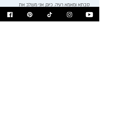
סבתא ומאמא רעיה. כיום, אני משלב את
המסורת הבוכרית העשירה עם טכניקות
בישול ואפייה מודרניות, ויוצר חוויה קולינרית
ייחודית.
אני מזמין אתכם להצטרף אלי למסע טעים
ומלא השראה בבלוג שלי, בסדנאות הבישול
שאני מעביר ודרך המתכונים שלי. בואו נבשל,
נאפה ונחגוג את האוכל ביחד!
רישום לניוזלטר
הירשמו לניוזלטר לקבלת עדכונים על
המתכונים לפני כולם!