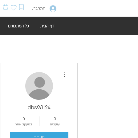
התחברות
דף הבית
כל המתכונים
More actions
dbs98124
0
0
עוקבים
במעקב אחר
מעקב