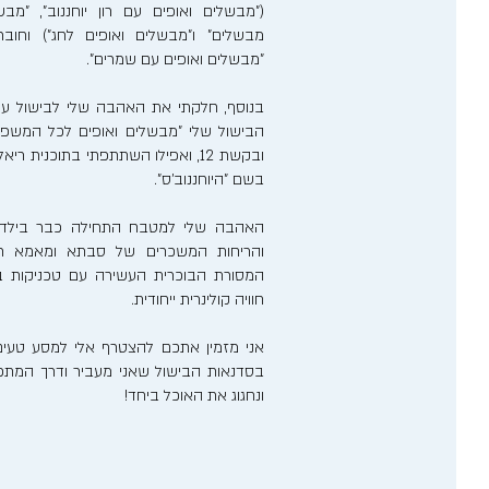
("מבשלים ואופים עם רון יוחננוב", "מבש
מבשלים" ו"מבשלים ואופים לחג") וחוב
"מבשלים ואופים עם שמרים".
בנוסף, חלקתי את האהבה שלי לבישול ע
הבישול שלי "מבשלים ואופים לכל המשפ
ובקשת 12, ואפילו השתתפתי בתוכנית 
בשם "היוחננוב'ס".
האהבה שלי למטבח התחילה כבר בילדותי
והריחות המשכרים של סבתא ומאמא רע
המסורת הבוכרית העשירה עם טכניקות בישו
חוויה קולינרית ייחודית.
אני מזמין אתכם להצטרף אלי למסע טעים
בסדנאות הבישול שאני מעביר ודרך המתכונ
ונחגוג את האוכל ביחד!