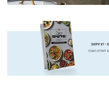
- רון יוחננוב
ם לשולחן השבת