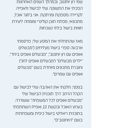
שמי רון יוחננוב, ובמהלך השנים האחרונות
הפכתי את התשוקה שלי לבישול ולאפייה
לקריירה מספקת ומרתקת. אני בלוגר אוכל,
מתכונאי, מפתח תוכן קולינרי ומומחה ליצירת
חוויות בישול בלתי נשכחות.
מאז שהתחלתי את המסע שלי, פרסמתי
ארבעה ספרי בישול מצליחים ("מבשלים
ואופים עם רון יוחננוב", "מבשלים ואופים ביחד",
"ילדים מבשלים" ו"מבשלים ואופים לחג")
וחוברת מתכונים מיוחדת בשם "מבשלים
ואופים עם שמרים".
בנוסף, חלקתי את האהבה שלי לבישול עם
הקהל הרחב דרך תוכנית הבישול שלי
"מבשלים ואופים לכל המשפחה" ששודרה
בערוץ האוכל ובקשת 12, ואפילו השתתפתי
בתוכנית ריאליטי בישול כיפית ומשפחתית
בשם "היוחננוב'ס".