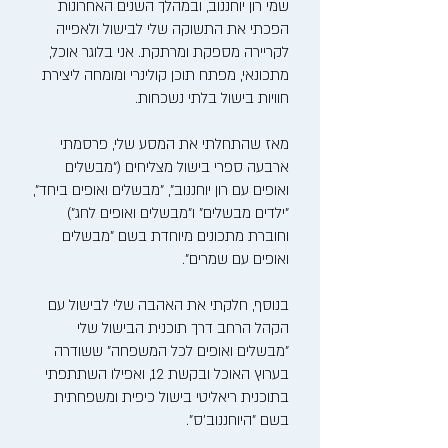
שמי רון יוחננוב, ובמהלך השנים האחרונות
הפכתי את התשוקה שלי לבישול ולאפייה
לקריירה מספקת ומרתקת. אני בלוגר אוכל,
מתכונאי, מפתח תוכן קולינרי ומומחה ליצירת
חוויות בישול בלתי נשכחות.
מאז שהתחלתי את המסע שלי, פרסמתי
ארבעה ספרי בישול מצליחים ("מבשלים
ואופים עם רון יוחננוב", "מבשלים ואופים ביחד",
"ילדים מבשלים" ו"מבשלים ואופים לחג")
וחוברת מתכונים מיוחדת בשם "מבשלים
ואופים עם שמרים".
בנוסף, חלקתי את האהבה שלי לבישול עם
הקהל הרחב דרך תוכנית הבישול שלי
"מבשלים ואופים לכל המשפחה" ששודרה
בערוץ האוכל ובקשת 12, ואפילו השתתפתי
בתוכנית ריאליטי בישול כיפית ומשפחתית
בשם "היוחננוב'ס".