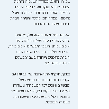
שמי רון יוחננוב, ובמהלך השנים האחרונות
הפכתי את התשוקה שלי לבישול ולאפייה
לקריירה מספקת ומרתקת. אני בלוגר אוכל,
מתכונאי, מפתח תוכן קולינרי ומומחה ליצירת
חוויות בישול בלתי נשכחות.
מאז שהתחלתי את המסע שלי, פרסמתי
ארבעה ספרי בישול מצליחים ("מבשלים
ואופים עם רון יוחננוב", "מבשלים ואופים ביחד",
"ילדים מבשלים" ו"מבשלים ואופים לחג")
וחוברת מתכונים מיוחדת בשם "מבשלים
ואופים עם שמרים".
בנוסף, חלקתי את האהבה שלי לבישול עם
הקהל הרחב דרך תוכנית הבישול שלי
"מבשלים ואופים לכל המשפחה" ששודרה
בערוץ האוכל ובקשת 12, ואפילו השתתפתי
בתוכנית ריאליטי בישול כיפית ומשפחתית
בשם "היוחננוב'ס".