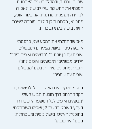
שמי רון יוחננוב, ובמהלך השנים האחרונות
הפכתי את התשוקה שלי לבישול ולאפייה
לקריירה מספקת ומרתקת. אני בלוגר אוכל,
מתכונאי, מפתח תוכן קולינרי ומומחה ליצירת
חוויות בישול בלתי נשכחות.
מאז שהתחלתי את המסע שלי, פרסמתי
ארבעה ספרי בישול מצליחים ("מבשלים
ואופים עם רון יוחננוב", "מבשלים ואופים ביחד",
"ילדים מבשלים" ו"מבשלים ואופים לחג")
וחוברת מתכונים מיוחדת בשם "מבשלים
ואופים עם שמרים".
בנוסף, חלקתי את האהבה שלי לבישול עם
הקהל הרחב דרך תוכנית הבישול שלי
"מבשלים ואופים לכל המשפחה" ששודרה
בערוץ האוכל ובקשת 12, ואפילו השתתפתי
בתוכנית ריאליטי בישול כיפית ומשפחתית
בשם "היוחננוב'ס".