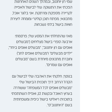
שמי רון יוחננוב, ובמהלך השנים האחרונות
הפכתי את התשוקה שלי לבישול ולאפייה
לקריירה מספקת ומרתקת. אני בלוגר אוכל,
מתכונאי, מפתח תוכן קולינרי ומומחה ליצירת
חוויות בישול בלתי נשכחות.
מאז שהתחלתי את המסע שלי, פרסמתי
ארבעה ספרי בישול מצליחים ("מבשלים
ואופים עם רון יוחננוב", "מבשלים ואופים ביחד",
"ילדים מבשלים" ו"מבשלים ואופים לחג")
וחוברת מתכונים מיוחדת בשם "מבשלים
ואופים עם שמרים".
בנוסף, חלקתי את האהבה שלי לבישול עם
הקהל הרחב דרך תוכנית הבישול שלי
"מבשלים ואופים לכל המשפחה" ששודרה
בערוץ האוכל ובקשת 12, ואפילו השתתפתי
בתוכנית ריאליטי בישול כיפית ומשפחתית
בשם "היוחננוב'ס".