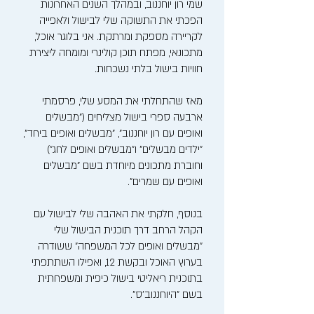
שמי רון יוחננוב, ובמהלך השנים האחרונות
הפכתי את התשוקה שלי לבישול ולאפייה
לקריירה מספקת ומרתקת. אני בלוגר אוכל,
מתכונאי, מפתח תוכן קולינרי ומומחה ליצירת
חוויות בישול בלתי נשכחות.
מאז שהתחלתי את המסע שלי, פרסמתי
ארבעה ספרי בישול מצליחים ("מבשלים
ואופים עם רון יוחננוב", "מבשלים ואופים ביחד",
"ילדים מבשלים" ו"מבשלים ואופים לחג")
וחוברת מתכונים מיוחדת בשם "מבשלים
ואופים עם שמרים".
בנוסף, חלקתי את האהבה שלי לבישול עם
הקהל הרחב דרך תוכנית הבישול שלי
"מבשלים ואופים לכל המשפחה" ששודרה
בערוץ האוכל ובקשת 12, ואפילו השתתפתי
בתוכנית ריאליטי בישול כיפית ומשפחתית
בשם "היוחננוב'ס".