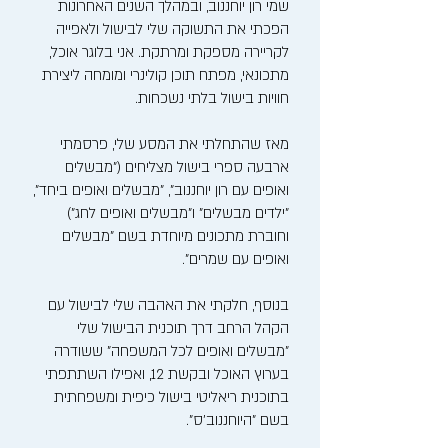
שמי רון יוחננוב, ובמהלך השנים האחרונות
הפכתי את התשוקה שלי לבישול ולאפייה
לקריירה מספקת ומרתקת. אני בלוגר אוכל,
מתכונאי, מפתח תוכן קולינרי ומומחה ליצירת
חוויות בישול בלתי נשכחות.
מאז שהתחלתי את המסע שלי, פרסמתי
ארבעה ספרי בישול מצליחים ("מבשלים
ואופים עם רון יוחננוב", "מבשלים ואופים ביחד",
"ילדים מבשלים" ו"מבשלים ואופים לחג")
וחוברת מתכונים מיוחדת בשם "מבשלים
ואופים עם שמרים".
בנוסף, חלקתי את האהבה שלי לבישול עם
הקהל הרחב דרך תוכנית הבישול שלי
"מבשלים ואופים לכל המשפחה" ששודרה
בערוץ האוכל ובקשת 12, ואפילו השתתפתי
בתוכנית ריאליטי בישול כיפית ומשפחתית
בשם "היוחננוב'ס".