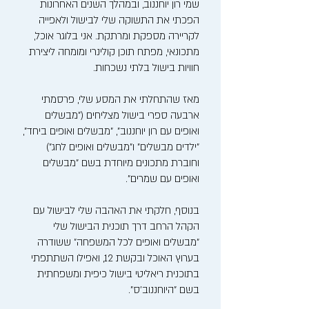
שמי רון יוחננוב, ובמהלך השנים האחרונות
הפכתי את התשוקה שלי לבישול ולאפייה
לקריירה מספקת ומרתקת. אני בלוגר אוכל,
מתכונאי, מפתח תוכן קולינרי ומומחה ליצירת
חוויות בישול בלתי נשכחות.
מאז שהתחלתי את המסע שלי, פרסמתי
ארבעה ספרי בישול מצליחים ("מבשלים
ואופים עם רון יוחננוב", "מבשלים ואופים ביחד",
"ילדים מבשלים" ו"מבשלים ואופים לחג")
וחוברת מתכונים מיוחדת בשם "מבשלים
ואופים עם שמרים".
בנוסף, חלקתי את האהבה שלי לבישול עם
הקהל הרחב דרך תוכנית הבישול שלי
"מבשלים ואופים לכל המשפחה" ששודרה
בערוץ האוכל ובקשת 12, ואפילו השתתפתי
בתוכנית ריאליטי בישול כיפית ומשפחתית
בשם "היוחננוב'ס".