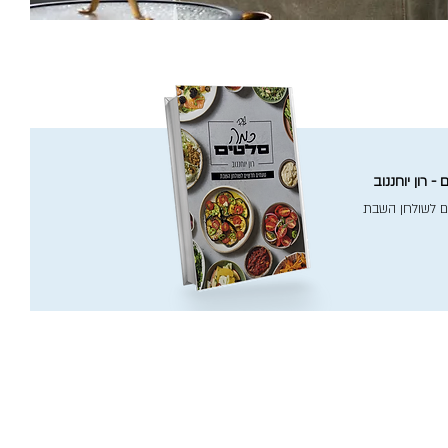
- רון יוחננוב
ם לשולחן השבת