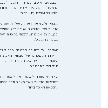
("מבשלים ואופים עם רון יוחננוב", "מבש
מבשלים" ו"מבשלים ואופים לחג") וחוב
"מבשלים ואופים עם שמרים".
בנוסף, חלקתי את האהבה שלי לבישול ע
הבישול שלי "מבשלים ואופים לכל המשפ
ובקשת 12, ואפילו השתתפתי בתוכנית 
בשם "היוחננוב'ס".
האהבה שלי למטבח התחילה כבר בילדותי
והריחות המשכרים של סבתא ומאמא רע
המסורת הבוכרית העשירה עם טכניקות בישו
חוויה קולינרית ייחודית.
אני מזמין אתכם להצטרף אלי למסע טעים
בסדנאות הבישול שאני מעביר ודרך המתכונ
ונחגוג את האוכל ביחד!