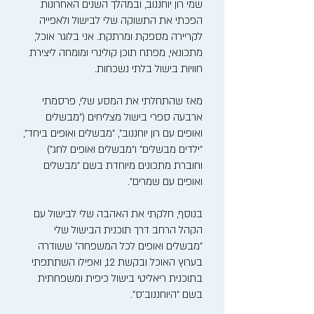
שמי רון יוחננוב, ובמהלך השנים האחרונות
הפכתי את התשוקה שלי לבישול ולאפייה
לקריירה מספקת ומרתקת. אני בלוגר אוכל,
מתכונאי, מפתח תוכן קולינרי ומומחה ליצירת
חוויות בישול בלתי נשכחות.
מאז שהתחלתי את המסע שלי, פרסמתי
ארבעה ספרי בישול מצליחים ("מבשלים
ואופים עם רון יוחננוב", "מבשלים ואופים ביחד",
"ילדים מבשלים" ו"מבשלים ואופים לחג")
וחוברת מתכונים מיוחדת בשם "מבשלים
ואופים עם שמרים".
בנוסף, חלקתי את האהבה שלי לבישול עם
הקהל הרחב דרך תוכנית הבישול שלי
"מבשלים ואופים לכל המשפחה" ששודרה
בערוץ האוכל ובקשת 12, ואפילו השתתפתי
בתוכנית ריאליטי בישול כיפית ומשפחתית
בשם "היוחננוב'ס".