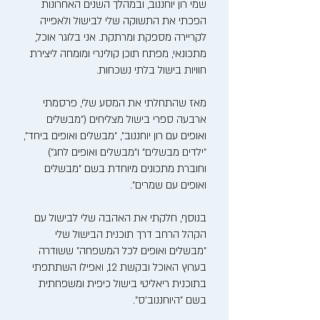
שמי רון יוחננוב, ובמהלך השנים האחרונות
הפכתי את התשוקה שלי לבישול ולאפייה
לקריירה מספקת ומרתקת. אני בלוגר אוכל,
מתכונאי, מפתח תוכן קולינרי ומומחה ליצירת
חוויות בישול בלתי נשכחות.
מאז שהתחלתי את המסע שלי, פרסמתי
ארבעה ספרי בישול מצליחים ("מבשלים
ואופים עם רון יוחננוב", "מבשלים ואופים ביחד",
"ילדים מבשלים" ו"מבשלים ואופים לחג")
וחוברת מתכונים מיוחדת בשם "מבשלים
ואופים עם שמרים".
בנוסף, חלקתי את האהבה שלי לבישול עם
הקהל הרחב דרך תוכנית הבישול שלי
"מבשלים ואופים לכל המשפחה" ששודרה
בערוץ האוכל ובקשת 12, ואפילו השתתפתי
בתוכנית ריאליטי בישול כיפית ומשפחתית
בשם "היוחננוב'ס".