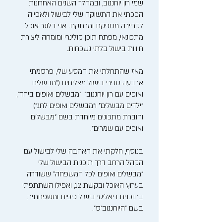
שמי רון יוחננוב, ובמהלך השנים האחרונות
הפכתי את התשוקה שלי לבישול ולאפייה
לקריירה מספקת ומרתקת. אני בלוגר אוכל,
מתכונאי, מפתח תוכן קולינרי ומומחה ליצירת
חוויות בישול בלתי נשכחות.
מאז שהתחלתי את המסע שלי, פרסמתי
ארבעה ספרי בישול מצליחים ("מבשלים
ואופים עם רון יוחננוב", "מבשלים ואופים ביחד",
"ילדים מבשלים" ו"מבשלים ואופים לחג")
וחוברת מתכונים מיוחדת בשם "מבשלים
ואופים עם שמרים".
בנוסף, חלקתי את האהבה שלי לבישול עם
הקהל הרחב דרך תוכנית הבישול שלי
"מבשלים ואופים לכל המשפחה" ששודרה
בערוץ האוכל ובקשת 12, ואפילו השתתפתי
בתוכנית ריאליטי בישול כיפית ומשפחתית
בשם "היוחננוב'ס".