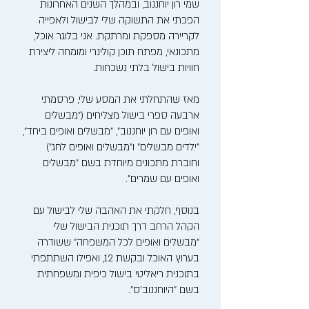
שמי רון יוחננוב, ובמהלך השנים האחרונות
הפכתי את התשוקה שלי לבישול ולאפייה
לקריירה מספקת ומרתקת. אני בלוגר אוכל,
מתכונאי, מפתח תוכן קולינרי ומומחה ליצירת
חוויות בישול בלתי נשכחות.
מאז שהתחלתי את המסע שלי, פרסמתי
ארבעה ספרי בישול מצליחים ("מבשלים
ואופים עם רון יוחננוב", "מבשלים ואופים ביחד",
"ילדים מבשלים" ו"מבשלים ואופים לחג")
וחוברת מתכונים מיוחדת בשם "מבשלים
ואופים עם שמרים".
בנוסף, חלקתי את האהבה שלי לבישול עם
הקהל הרחב דרך תוכנית הבישול שלי
"מבשלים ואופים לכל המשפחה" ששודרה
בערוץ האוכל ובקשת 12, ואפילו השתתפתי
בתוכנית ריאליטי בישול כיפית ומשפחתית
בשם "היוחננוב'ס".