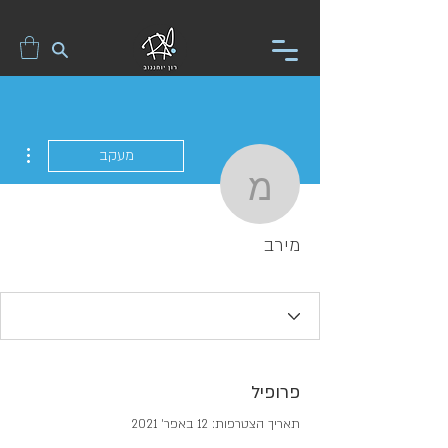
ions
מעקב
מירב
מירב
פרופיל
תאריך הצטרפות: 12 באפר׳ 2021