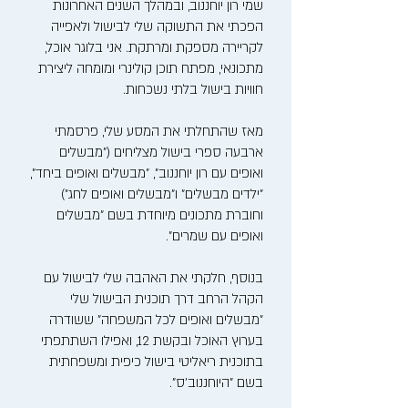
שמי רון יוחננוב, ובמהלך השנים האחרונות
הפכתי את התשוקה שלי לבישול ולאפייה
לקריירה מספקת ומרתקת. אני בלוגר אוכל,
מתכונאי, מפתח תוכן קולינרי ומומחה ליצירת
חוויות בישול בלתי נשכחות.
מאז שהתחלתי את המסע שלי, פרסמתי
ארבעה ספרי בישול מצליחים ("מבשלים
ואופים עם רון יוחננוב", "מבשלים ואופים ביחד",
"ילדים מבשלים" ו"מבשלים ואופים לחג")
וחוברת מתכונים מיוחדת בשם "מבשלים
ואופים עם שמרים".
בנוסף, חלקתי את האהבה שלי לבישול עם
הקהל הרחב דרך תוכנית הבישול שלי
"מבשלים ואופים לכל המשפחה" ששודרה
בערוץ האוכל ובקשת 12, ואפילו השתתפתי
בתוכנית ריאליטי בישול כיפית ומשפחתית
בשם "היוחננוב'ס".