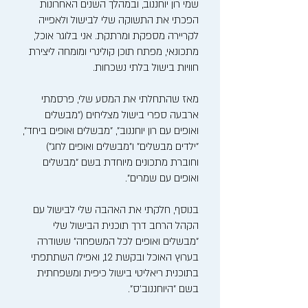
שמי רון יוחננוב, ובמהלך השנים האחרונות
הפכתי את התשוקה שלי לבישול ולאפייה
לקריירה מספקת ומרתקת. אני בלוגר אוכל,
מתכונאי, מפתח תוכן קולינרי ומומחה ליצירת
חוויות בישול בלתי נשכחות.
מאז שהתחלתי את המסע שלי, פרסמתי
ארבעה ספרי בישול מצליחים ("מבשלים
ואופים עם רון יוחננוב", "מבשלים ואופים ביחד",
"ילדים מבשלים" ו"מבשלים ואופים לחג")
וחוברת מתכונים מיוחדת בשם "מבשלים
ואופים עם שמרים".
בנוסף, חלקתי את האהבה שלי לבישול עם
הקהל הרחב דרך תוכנית הבישול שלי
"מבשלים ואופים לכל המשפחה" ששודרה
בערוץ האוכל ובקשת 12, ואפילו השתתפתי
בתוכנית ריאליטי בישול כיפית ומשפחתית
בשם "היוחננוב'ס".