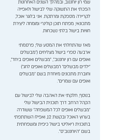
שמי רון יוחננוב, ובמהלך השנים האחרונות
הפכתי את התשוקה שלי לבישול ולאפייה
לקריירה מספקת ומרתקת. אני בלוגר אוכל,
מתכונאי, מפתח תוכן קולינרי ומומחה ליצירת
חוויות בישול בלתי נשכחות.
מאז שהתחלתי את המסע שלי, פרסמתי
ארבעה ספרי בישול מצליחים ("מבשלים
ואופים עם רון יוחננוב", "מבשלים ואופים ביחד",
"ילדים מבשלים" ו"מבשלים ואופים לחג")
וחוברת מתכונים מיוחדת בשם "מבשלים
ואופים עם שמרים".
בנוסף, חלקתי את האהבה שלי לבישול עם
הקהל הרחב דרך תוכנית הבישול שלי
"מבשלים ואופים לכל המשפחה" ששודרה
בערוץ האוכל ובקשת 12, ואפילו השתתפתי
בתוכנית ריאליטי בישול כיפית ומשפחתית
בשם "היוחננוב'ס".