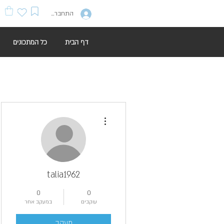
התחברות
דף הבית
כל המתכונים
More actions
talia1962
0
0
עוקבים
במעקב אחר
מעקב