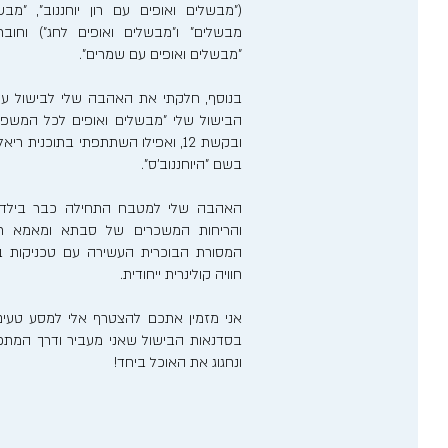
("מבשלים ואופים עם רון יוחננוב", "מבש
מבשלים" ו"מבשלים ואופים לחג") וחוב
"מבשלים ואופים עם שמרים".
בנוסף, חלקתי את האהבה שלי לבישול ע
הבישול שלי "מבשלים ואופים לכל המשפ
ובקשת 12, ואפילו השתתפתי בתוכנית 
בשם "היוחננוב'ס".
האהבה שלי למטבח התחילה כבר בילדותי
והריחות המשכרים של סבתא ומאמא רע
המסורת הבוכרית העשירה עם טכניקות בישו
חוויה קולינרית ייחודית.
אני מזמין אתכם להצטרף אלי למסע טעים
בסדנאות הבישול שאני מעביר ודרך המתכונ
ונחגוג את האוכל ביחד!