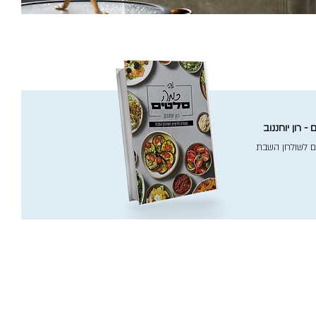
- רון יוחננוב
ם לשולחן השבת