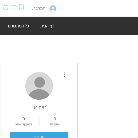
התחברות
דף הבית
כל המתכונים
More actions
urinat
0
0
עוקבים
במעקב אחר
מעקב