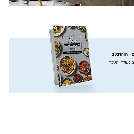
- רון יוחננוב
ם לשולחן השבת