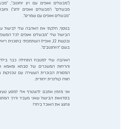
("מבשלים ואופים עם רון יוחננוב", "מבש
מבשלים" ו"מבשלים ואופים לחג") וחוב
"מבשלים ואופים עם שמרים".
בנוסף, חלקתי את האהבה שלי לבישול ע
הבישול שלי "מבשלים ואופים לכל המשפ
ובקשת 12, ואפילו השתתפתי בתוכנית 
בשם "היוחננוב'ס".
האהבה שלי למטבח התחילה כבר בילדותי
והריחות המשכרים של סבתא ומאמא רע
המסורת הבוכרית העשירה עם טכניקות בישו
חוויה קולינרית ייחודית.
אני מזמין אתכם להצטרף אלי למסע טעים
בסדנאות הבישול שאני מעביר ודרך המתכונ
ונחגוג את האוכל ביחד!