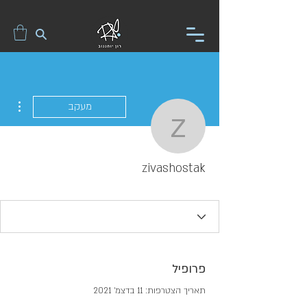
ions
מעקב
zivashostak
zivashostak
פרופיל
תאריך הצטרפות: 11 בדצמ׳ 2021