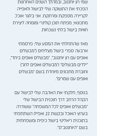
שמי רון יוחננוב, ובמהלך השנים האחרונות
הפכתי את התשוקה שלי לבישול ולאפייה
לקריירה מספקת ומרתקת. אני בלוגר אוכל,
מתכונאי, מפתח תוכן קולינרי ומומחה ליצירת
חוויות בישול בלתי נשכחות.
מאז שהתחלתי את המסע שלי, פרסמתי
ארבעה ספרי בישול מצליחים ("מבשלים
ואופים עם רון יוחננוב", "מבשלים ואופים ביחד",
"ילדים מבשלים" ו"מבשלים ואופים לחג")
וחוברת מתכונים מיוחדת בשם "מבשלים
ואופים עם שמרים".
בנוסף, חלקתי את האהבה שלי לבישול עם
הקהל הרחב דרך תוכנית הבישול שלי
"מבשלים ואופים לכל המשפחה" ששודרה
בערוץ האוכל ובקשת 12, ואפילו השתתפתי
בתוכנית ריאליטי בישול כיפית ומשפחתית
בשם "היוחננוב'ס".