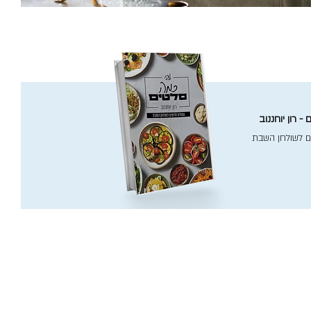
- רון יוחננוב
ם לשולחן השבת