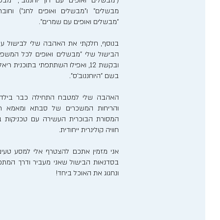
("מבשלים ואופים עם רון יוחננוב", "מבש
מבשלים" ו"מבשלים ואופים לחג") וחוב
"מבשלים ואופים עם שמרים".
בנוסף, חלקתי את האהבה שלי לבישול ע
הבישול שלי "מבשלים ואופים לכל המשפ
ובקשת 12, ואפילו השתתפתי בתוכנית 
בשם "היוחננוב'ס".
האהבה שלי למטבח התחילה כבר בילדותי
והריחות המשכרים של סבתא ומאמא רע
המסורת הבוכרית העשירה עם טכניקות בישו
חוויה קולינרית ייחודית.
אני מזמין אתכם להצטרף אלי למסע טעים
בסדנאות הבישול שאני מעביר ודרך המתכונ
ונחגוג את האוכל ביחד!