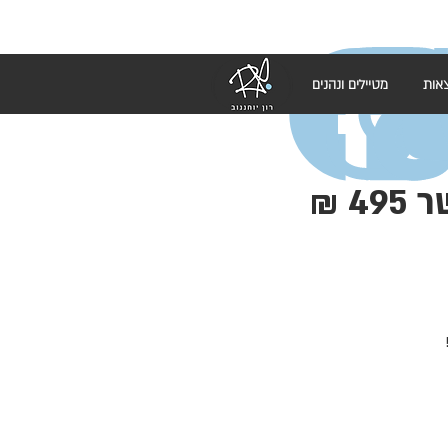
אות
מטיילים ונהנים
אמא של שבת! (סדנא חדשה) בשרי / כשר 495 ₪