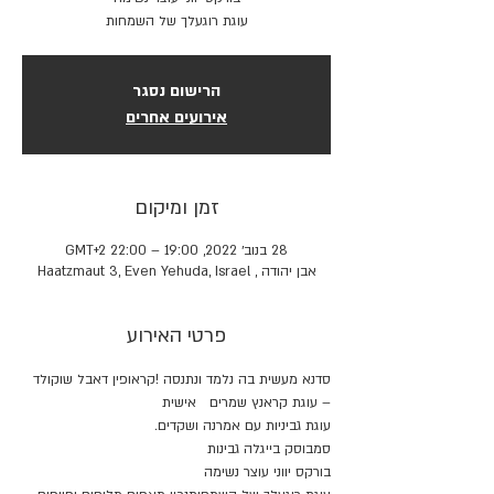
עוגת רוגעלך של השמחות
הרישום נסגר
אירועים אחרים
זמן ומיקום
28 בנוב׳ 2022, 19:00 – 22:00 GMT‎+2‎
אבן יהודה , Haatzmaut 3, Even Yehuda, Israel
פרטי האירוע
סדנא מעשית בה נלמד ונתנסה !קראופין דאבל שוקולד 
– עוגת קראנץ שמרים   אישית
עוגת גביניות עם אמרנה ושקדים.
סמבוסק בייגלה גבינות
בורקס יווני עוצר נשימה