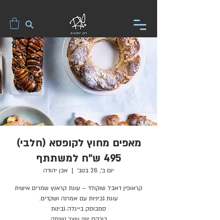
מאפים מחוץ לקופסא (חלבי)
495 ש"ח למשתתף
יום ב׳, 28 בנוב׳
  |  
אבן יהודה