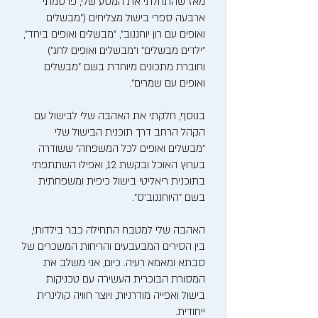
מאז שהתחלתי את המסע שלי, פרסמתי
ארבעה ספרי בישול מצליחים ("מבשלים
ואופים עם רון יוחננוב", "מבשלים ואופים ביחד",
"ילדים מבשלים" ו"מבשלים ואופים לחג")
וחוברת מתכונים מיוחדת בשם "מבשלים
ואופים עם שמרים".
בנוסף, חלקתי את האהבה שלי לבישול עם
הקהל הרחב דרך תוכנית הבישול שלי
"מבשלים ואופים לכל המשפחה" ששודרה
בערוץ האוכל ובקשת 12, ואפילו השתתפתי
בתוכנית ריאליטי בישול כיפית ומשפחתית
בשם "היוחננוב'ס".
האהבה שלי למטבח התחילה כבר בילדותי,
בין הסירים המבעבעים והריחות המשכרים של
סבתא ומאמא רעיה. כיום, אני משלב את
המסורת הבוכרית העשירה עם טכניקות
בישול ואפייה מודרניות, ויוצר חוויה קולינרית
ייחודית.