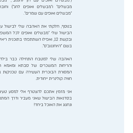
("מבשלים ואופים עם רון יוחננוב", "מבש
מבשלים" ו"מבשלים ואופים לחג") וחוב
"מבשלים ואופים עם שמרים".
בנוסף, חלקתי את האהבה שלי לבישול ע
הבישול שלי "מבשלים ואופים לכל המשפ
ובקשת 12, ואפילו השתתפתי בתוכנית 
בשם "היוחננוב'ס".
האהבה שלי למטבח התחילה כבר בילדותי
והריחות המשכרים של סבתא ומאמא רע
המסורת הבוכרית העשירה עם טכניקות בישו
חוויה קולינרית ייחודית.
אני מזמין אתכם להצטרף אלי למסע טעים
בסדנאות הבישול שאני מעביר ודרך המתכונ
ונחגוג את האוכל ביחד!