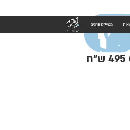
אות
מטיילים ונהנים
קבלת שבת עם רון במטבח (בשרי -כשר ) 495 ש"ח