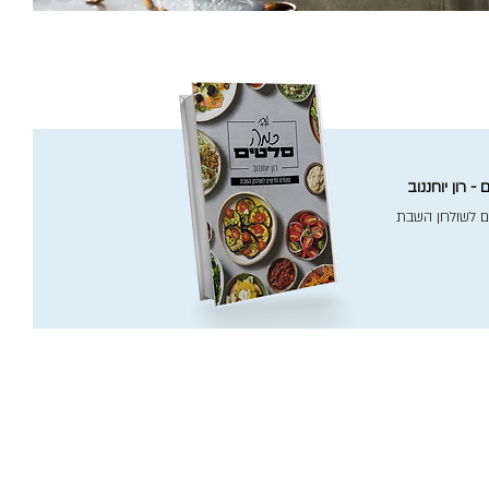
- רון יוחננוב
ם לשולחן השבת