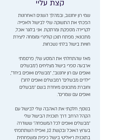
קצת עליי
שמי רון יוחננוב, ובמהלך השנים האחרונות
הפכתי את התשוקה שלי לבישול ולאפייה
לקריירה מספקת ומרתקת. אני בלוגר אוכל,
מתכונאי, מפתח תוכן קולינרי ומומחה ליצירת
חוויות בישול בלתי נשכחות.
מאז שהתחלתי את המסע שלי, פרסמתי
ארבעה ספרי בישול מצליחים ("מבשלים
ואופים עם רון יוחננוב", "מבשלים ואופים ביחד",
"ילדים מבשלים" ו"מבשלים ואופים לחג")
וחוברת מתכונים מיוחדת בשם "מבשלים
ואופים עם שמרים".
בנוסף, חלקתי את האהבה שלי לבישול עם
הקהל הרחב דרך תוכנית הבישול שלי
"מבשלים ואופים לכל המשפחה" ששודרה
בערוץ האוכל ובקשת 12, ואפילו השתתפתי
בתוכנית ריאליטי בישול כיפית ומשפחתית