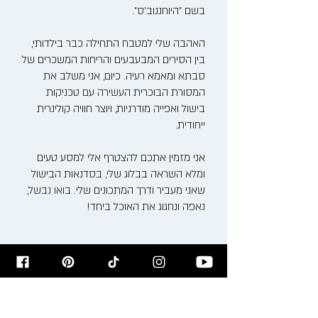
בשם "היוחננוב'ס".
האהבה שלי למטבח התחילה כבר בילדותי,
בין הסירים המבעבעים והריחות המשכרים של
סבתא ומאמא רעיה. כיום, אני משלב את
המסורת הבוכרית העשירה עם טכניקות
בישול ואפייה מודרניות, ויוצר חוויה קולינרית
ייחודית.
אני מזמין אתכם להצטרף אלי למסע טעים
ומלא השראה בבלוג שלי, בסדנאות הבישול
שאני מעביר ודרך המתכונים שלי. בואו נבשל,
נאפה ונחגוג את האוכל ביחד!
רישום לניוזלטר