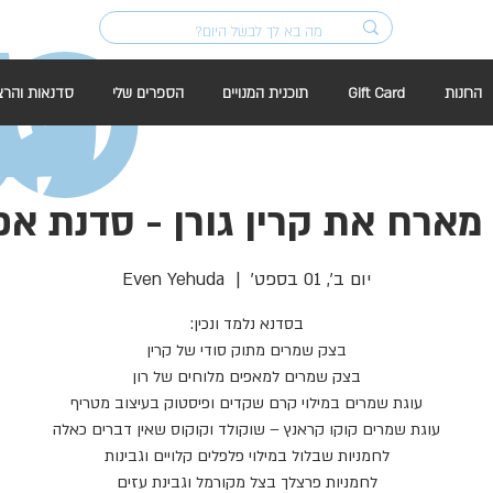
החנות
Gift Card
תוכנית המנויים
הספרים שלי
סדנאות והרצ
ב מארח את קרין גורן - סדנת א
יום ב׳, 01 בספט׳
  |  
Even Yehuda