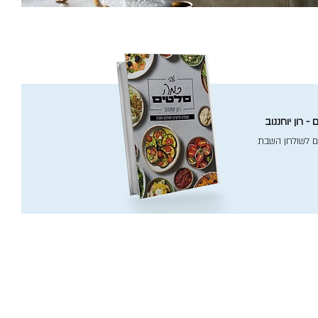
- רון יוחננוב
ם לשולחן השבת