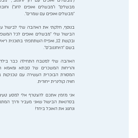
("מבשלים ואופים עם רון יוחננוב", "מבש
מבשלים" ו"מבשלים ואופים לחג") וחוב
"מבשלים ואופים עם שמרים".
בנוסף, חלקתי את האהבה שלי לבישול ע
הבישול שלי "מבשלים ואופים לכל המשפ
ובקשת 12, ואפילו השתתפתי בתוכנית 
בשם "היוחננוב'ס".
האהבה שלי למטבח התחילה כבר בילדותי
והריחות המשכרים של סבתא ומאמא רע
המסורת הבוכרית העשירה עם טכניקות בישו
חוויה קולינרית ייחודית.
אני מזמין אתכם להצטרף אלי למסע טעים
בסדנאות הבישול שאני מעביר ודרך המתכונ
ונחגוג את האוכל ביחד!