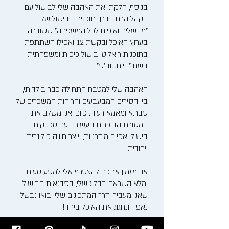
בנוסף, חלקתי את האהבה שלי לבישול עם
הקהל הרחב דרך תוכנית הבישול שלי
"מבשלים ואופים לכל המשפחה" ששודרה
בערוץ האוכל ובקשת 12, ואפילו השתתפתי
בתוכנית ריאליטי בישול כיפית ומשפחתית
בשם "היוחננוב'ס".
האהבה שלי למטבח התחילה כבר בילדותי,
בין הסירים המבעבעים והריחות המשכרים של
סבתא ומאמא רעיה. כיום, אני משלב את
המסורת הבוכרית העשירה עם טכניקות
בישול ואפייה מודרניות, ויוצר חוויה קולינרית
ייחודית.
אני מזמין אתכם להצטרף אלי למסע טעים
ומלא השראה בבלוג שלי, בסדנאות הבישול
שאני מעביר ודרך המתכונים שלי. בואו נבשל,
נאפה ונחגוג את האוכל ביחד!