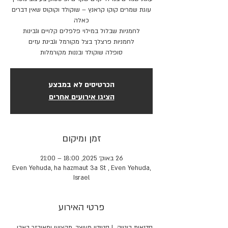
עוגת שמרים קוקו קראנץ – שוקולד וקוקוס שאין דברים
סופלה שוקולד ובננות מקורמלות
הכרטיסים לא במבצע
הציגו אירועים אחרים
זמן ומיקום
26 באוק׳ 2025, 18:00 – 21:00
Even Yehuda, ha hazmaut 3a St , Even Yehuda,
Israel
פרטי האירוע
סדנאות בוטיק  | סטודיו מעוצב, מקצועי ומאובזר באבן 