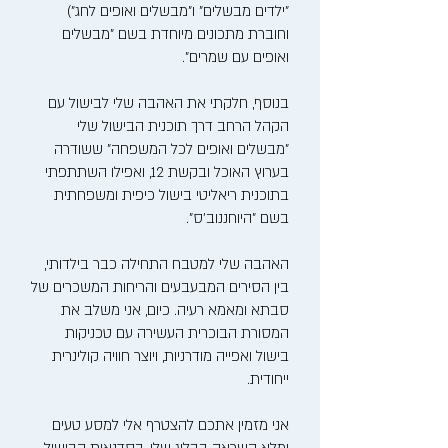
"ילדים מבשלים" ו"מבשלים ואופים לחג")
וחוברת מתכונים מיוחדת בשם "מבשלים
ואופים עם שמרים".
בנוסף, חלקתי את האהבה שלי לבישול עם
הקהל הרחב דרך תוכנית הבישול שלי
"מבשלים ואופים לכל המשפחה" ששודרה
בערוץ האוכל ובקשת 12, ואפילו השתתפתי
בתוכנית ריאליטי בישול כיפית ומשפחתית
בשם "היוחננוב'ס".
האהבה שלי למטבח התחילה כבר בילדותי,
בין הסירים המבעבעים והריחות המשכרים של
סבתא ומאמא רעיה. כיום, אני משלב את
המסורת הבוכרית העשירה עם טכניקות
בישול ואפייה מודרניות, ויוצר חוויה קולינרית
ייחודית.
אני מזמין אתכם להצטרף אלי למסע טעים