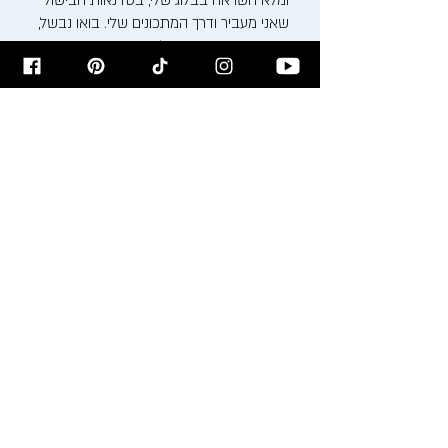
ומלא השראה בבלוג שלי, בסדנאות הבישול
שאני מעביר ודרך המתכונים שלי. בואו נבשל,
נאפה ונחגוג את האוכל ביחד!
רישום לניוזלטר
הירשמו לניוזלטר לקבלת עדכונים על
המתכונים לפני כולם!
הרשמו עכשיו >
מאשר/ת קבלת דיוור