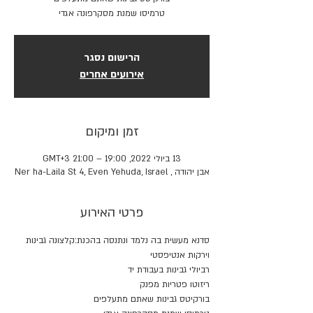
טרמיסו שמנת מסקרפונה אגדי
הרישום נסגר
אירועים אחרים
זמן ומיקום
13 ביולי 2022, 19:00 – 21:00 GMT‎+3‎
אבן יהודה , Ner ha-Laila St 4, Even Yehuda, Israel
פרטי האירוע
סדנא מעשית בה נלמד ונתנסה בהכנת:קלצונה גבינות 
וירקות אנטיפסטי
רביולי גבינות בעבודת יד
ריזוטו פטריות מפנק
בורקיטס גבינות שאתם מתעלפים