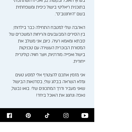
בערוץ האוכל ובקשת 12, ואפילו השתתפתי
בתוכנית ריאליטי בישול כיפית ומשפחתית
בשם "היוחננוב'ס".
האהבה שלי למטבח התחילה כבר בילדותי,
בין הסירים המבעבעים והריחות המשכרים של
סבתא ומאמא רעיה. כיום, אני משלב את
המסורת הבוכרית העשירה עם טכניקות
בישול ואפייה מודרניות, ויוצר חוויה קולינרית
ייחודית.
אני מזמין אתכם להצטרף אלי למסע טעים
ומלא השראה בבלוג שלי, בסדנאות הבישול
שאני מעביר ודרך המתכונים שלי. בואו נבשל,
נאפה ונחגוג את האוכל ביחד!