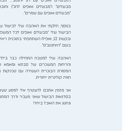
("מבשלים ואופים עם רון יוחננוב", "מבש
מבשלים" ו"מבשלים ואופים לחג") וחוב
"מבשלים ואופים עם שמרים".
בנוסף, חלקתי את האהבה שלי לבישול ע
הבישול שלי "מבשלים ואופים לכל המשפ
ובקשת 12, ואפילו השתתפתי בתוכנית 
בשם "היוחננוב'ס".
האהבה שלי למטבח התחילה כבר בילדותי
והריחות המשכרים של סבתא ומאמא רע
המסורת הבוכרית העשירה עם טכניקות בישו
חוויה קולינרית ייחודית.
אני מזמין אתכם להצטרף אלי למסע טעים
בסדנאות הבישול שאני מעביר ודרך המתכונ
ונחגוג את האוכל ביחד!