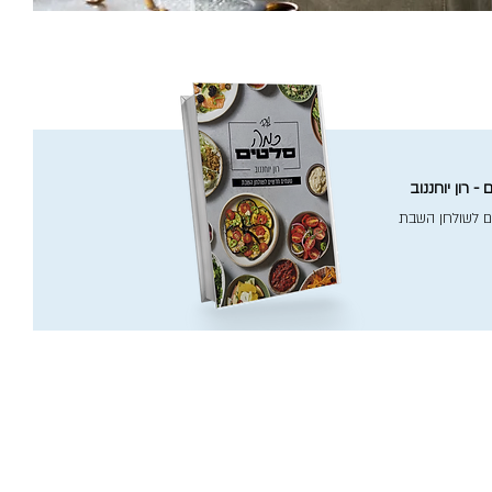
- רון יוחננוב
ם לשולחן השבת