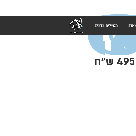
אות
מטיילים ונהנים
סדנה חדשה "חפלה ים תיכונית" (חלבי) 495 ש"ח