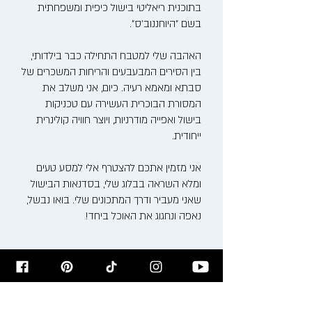
בתוכנית ריאליטי בישול כיפית ומשפחתית
בשם "היוחננוב'ס".
האהבה שלי למטבח התחילה כבר בילדותי,
בין הסירים המבעבעים והריחות המשכרים של
סבתא ומאמא רעיה. כיום, אני משלב את
המסורת הבוכרית העשירה עם טכניקות
בישול ואפייה מודרניות, ויוצר חוויה קולינרית
ייחודית.
אני מזמין אתכם להצטרף אלי למסע טעים
ומלא השראה בבלוג שלי, בסדנאות הבישול
שאני מעביר ודרך המתכונים שלי. בואו נבשל,
נאפה ונחגוג את האוכל ביחד!
רישום לניוזלטר