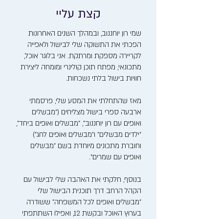
קצת עליי
שמי רון יוחננוב, ובמהלך השנים האחרונות
הפכתי את התשוקה שלי לבישול ולאפייה
לקריירה מספקת ומרתקת. אני בלוגר אוכל,
מתכונאי, מפתח תוכן קולינרי ומומחה ליצירת
חוויות בישול בלתי נשכחות.
מאז שהתחלתי את המסע שלי, פרסמתי
ארבעה ספרי בישול מצליחים ("מבשלים
ואופים עם רון יוחננוב", "מבשלים ואופים ביחד",
"ילדים מבשלים" ו"מבשלים ואופים לחג")
וחוברת מתכונים מיוחדת בשם "מבשלים
ואופים עם שמרים".
בנוסף, חלקתי את האהבה שלי לבישול עם
הקהל הרחב דרך תוכנית הבישול שלי
"מבשלים ואופים לכל המשפחה" ששודרה
בערוץ האוכל ובקשת 12, ואפילו השתתפתי