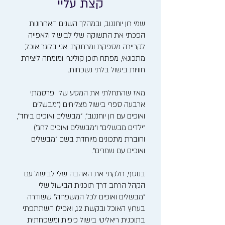
קצת עליי
שמי רון יוחננוב, ובמהלך השנים האחרונות
הפכתי את התשוקה שלי לבישול ולאפייה
לקריירה מספקת ומרתקת. אני בלוגר אוכל,
מתכונאי, מפתח תוכן קולינרי ומומחה ליצירת
חוויות בישול בלתי נשכחות.
מאז שהתחלתי את המסע שלי, פרסמתי
ארבעה ספרי בישול מצליחים ("מבשלים
ואופים עם רון יוחננוב", "מבשלים ואופים ביחד",
"ילדים מבשלים" ו"מבשלים ואופים לחג")
וחוברת מתכונים מיוחדת בשם "מבשלים
ואופים עם שמרים".
בנוסף, חלקתי את האהבה שלי לבישול עם
הקהל הרחב דרך תוכנית הבישול שלי
"מבשלים ואופים לכל המשפחה" ששודרה
בערוץ האוכל ובקשת 12, ואפילו השתתפתי
בתוכנית ריאליטי בישול כיפית ומשפחתית