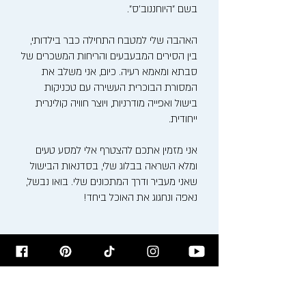
בשם "היוחננוב'ס".
האהבה שלי למטבח התחילה כבר בילדותי,
בין הסירים המבעבעים והריחות המשכרים של
סבתא ומאמא רעיה. כיום, אני משלב את
המסורת הבוכרית העשירה עם טכניקות
בישול ואפייה מודרניות, ויוצר חוויה קולינרית
ייחודית.
אני מזמין אתכם להצטרף אלי למסע טעים
ומלא השראה בבלוג שלי, בסדנאות הבישול
שאני מעביר ודרך המתכונים שלי. בואו נבשל,
נאפה ונחגוג את האוכל ביחד!
רישום לניוזלטר