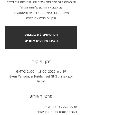
שווראמה דונר מרהיבה! שילוב של שווארמה של הלייף
ולקינוח בקלוואה פטנט
הכרטיסים לא במבצע
הציגו אירועים אחרים
זמן ומיקום
29 בינו׳ 2025, 18:00 – 21:00 GMT‎+2‎
אבן יהודה , HaAtsmaut St 3 א, Even Yehuda,
Israel
פרטי האירוע
סדנאות בסטודיו החדש -
כשר בהשגחת רבנות אבן יהודה