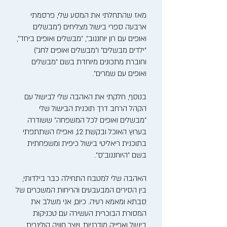
מאז שהתחלתי את המסע שלי, פרסמתי
ארבעה ספרי בישול מצליחים ("מבשלים
ואופים עם רון יוחננוב", "מבשלים ואופים ביחד",
"ילדים מבשלים" ו"מבשלים ואופים לחג")
וחוברת מתכונים מיוחדת בשם "מבשלים
ואופים עם שמרים".
בנוסף, חלקתי את האהבה שלי לבישול עם
הקהל הרחב דרך תוכנית הבישול שלי
"מבשלים ואופים לכל המשפחה" ששודרה
בערוץ האוכל ובקשת 12, ואפילו השתתפתי
בתוכנית ריאליטי בישול כיפית ומשפחתית
בשם "היוחננוב'ס".
האהבה שלי למטבח התחילה כבר בילדותי,
בין הסירים המבעבעים והריחות המשכרים של
סבתא ומאמא רעיה. כיום, אני משלב את
המסורת הבוכרית העשירה עם טכניקות
בישול ואפייה מודרניות, ויוצר חוויה קולינרית