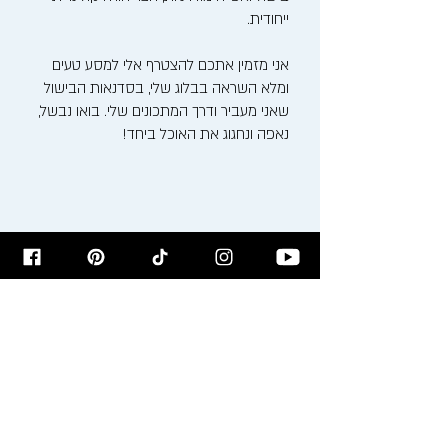
ייחודית.
אני מזמין אתכם להצטרף אלי למסע טעים
ומלא השראה בבלוג שלי, בסדנאות הבישול
שאני מעביר ודרך המתכונים שלי. בואו נבשל,
נאפה ונחגוג את האוכל ביחד!
רישום לניוזלטר
הירשמו לניוזלטר לקבלת עדכונים על
המתכונים לפני כולם!
הרשמו עכשיו >