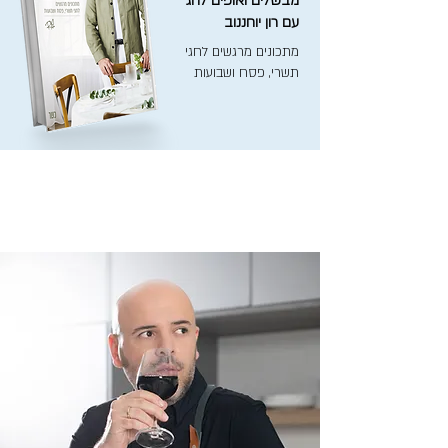
מבשלים ואופים לחג
עם רון יוחננוב
מתכונים מרגשים לחגי
תשרי, פסח ושבועות