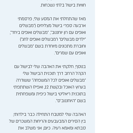
חוויות בישול בלתי נשכחות.
מאז שהתחלתי את המסע שלי, פרסמתי
ארבעה ספרי בישול מצליחים ("מבשלים
ואופים עם רון יוחננוב", "מבשלים ואופים ביחד",
"ילדים מבשלים" ו"מבשלים ואופים לחג")
וחוברת מתכונים מיוחדת בשם "מבשלים
ואופים עם שמרים".
בנוסף, חלקתי את האהבה שלי לבישול עם
הקהל הרחב דרך תוכנית הבישול שלי
"מבשלים ואופים לכל המשפחה" ששודרה
בערוץ האוכל ובקשת 12, ואפילו השתתפתי
בתוכנית ריאליטי בישול כיפית ומשפחתית
בשם "היוחננוב'ס".
האהבה שלי למטבח התחילה כבר בילדותי,
בין הסירים המבעבעים והריחות המשכרים של
סבתא ומאמא רעיה. כיום, אני משלב את