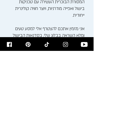
המסורת הבוכרית העשירה עם טכניקות
בישול ואפייה מודרניות, ויוצר חוויה קולינרית
ייחודית.
אני מזמין אתכם להצטרף אלי למסע טעים
ומלא השראה בבלוג שלי, בסדנאות הבישול
שאני מעביר ודרך המתכונים שלי. בואו נבשל,
נאפה ונחגוג את האוכל ביחד!
רישום לניוזלטר
הירשמו לניוזלטר לקבלת עדכונים על
המתכונים לפני כולם!