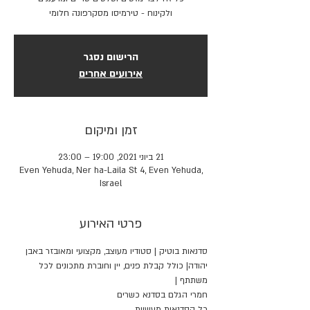
ולקינוח - טירמיסו מסקרפונה חלומי
הרישום נסגר
אירועים אחרים
זמן ומיקום
21 ביוני 2021, 19:00 – 23:00
Even Yehuda, Ner ha-Laila St 4, Even Yehuda,
Israel
פרטי האירוע
סדנאות בוטיק | סטודיו מעוצב, מקצועי ומאובזר באבן 
יהודה| כולל קבלת פנים, יין וחוברת מתכונים לכל 
משתתף | 
חמרי הגלם בסדנא כשרים
כל הסדנאות מעשיות