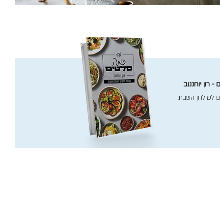
- רון יוחננוב
ם לשולחן השבת