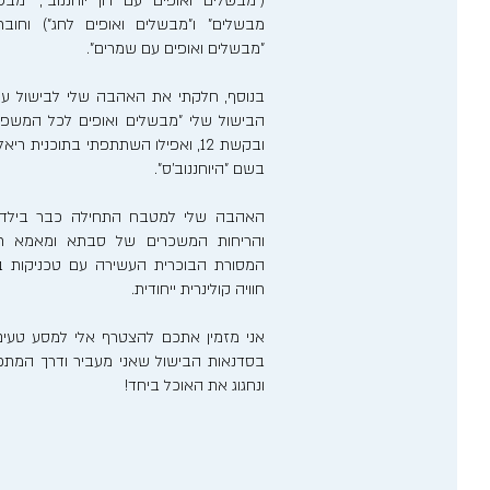
("מבשלים ואופים עם רון יוחננוב", "מבש
מבשלים" ו"מבשלים ואופים לחג") וחוב
"מבשלים ואופים עם שמרים".
בנוסף, חלקתי את האהבה שלי לבישול ע
הבישול שלי "מבשלים ואופים לכל המשפ
ובקשת 12, ואפילו השתתפתי בתוכנית 
בשם "היוחננוב'ס".
האהבה שלי למטבח התחילה כבר בילדותי
והריחות המשכרים של סבתא ומאמא רע
המסורת הבוכרית העשירה עם טכניקות בישו
חוויה קולינרית ייחודית.
אני מזמין אתכם להצטרף אלי למסע טעים
בסדנאות הבישול שאני מעביר ודרך המתכונ
ונחגוג את האוכל ביחד!