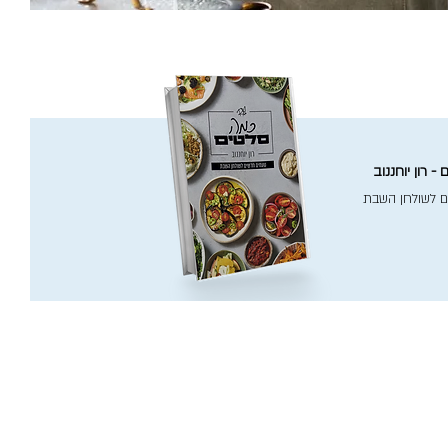
- רון יוחננוב
ם לשולחן השבת