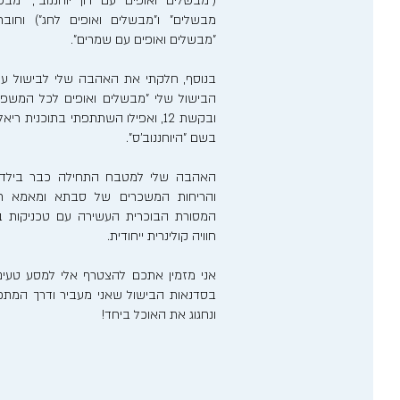
("מבשלים ואופים עם רון יוחננוב", "מבש
מבשלים" ו"מבשלים ואופים לחג") וחוב
"מבשלים ואופים עם שמרים".
בנוסף, חלקתי את האהבה שלי לבישול ע
הבישול שלי "מבשלים ואופים לכל המשפ
ובקשת 12, ואפילו השתתפתי בתוכנית 
בשם "היוחננוב'ס".
האהבה שלי למטבח התחילה כבר בילדותי
והריחות המשכרים של סבתא ומאמא רע
המסורת הבוכרית העשירה עם טכניקות בישו
חוויה קולינרית ייחודית.
אני מזמין אתכם להצטרף אלי למסע טעים
בסדנאות הבישול שאני מעביר ודרך המתכונ
ונחגוג את האוכל ביחד!