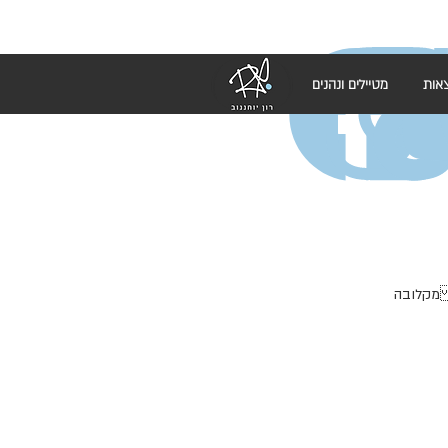
אות
מטיילים ונהנים
 מקלובה