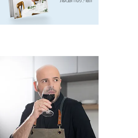
תשרי, פסח ושבועות