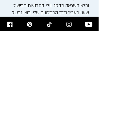
ומלא השראה בבלוג שלי, בסדנאות הבישול
שאני מעביר ודרך המתכונים שלי. בואו נבשל,
נאפה ונחגוג את האוכל ביחד!
רישום לניוזלטר
הירשמו לניוזלטר לקבלת עדכונים על
המתכונים לפני כולם!
הרשמו עכשיו >
מאשר/ת קבלת דיוור