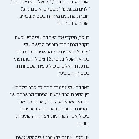
ואופים עם רון יוחננוב", "מבשלים ואופים ביחד",
"ילדים מבשלים" ו"מבשלים ואופים לחג")
וחוברת מתכונים מיוחדת בשם "מבשלים
ואופים עם שמרים".
בנוסף, חלקתי את האהבה שלי לבישול עם
הקהל הרחב דרך תוכנית הבישול שלי
"מבשלים ואופים לכל המשפחה" ששודרה
בערוץ האוכל ובקשת 12, ואפילו השתתפתי
בתוכנית ריאליטי בישול כיפית ומשפחתית
בשם "היוחננוב'ס".
האהבה שלי למטבח התחילה כבר בילדותי,
בין הסירים המבעבעים והריחות המשכרים של
סבתא ומאמא רעיה. כיום, אני משלב את
המסורת הבוכרית העשירה עם טכניקות
בישול ואפייה מודרניות, ויוצר חוויה קולינרית
ייחודית.
אני מזמין אתכם להצטרף אלי למסע טעים